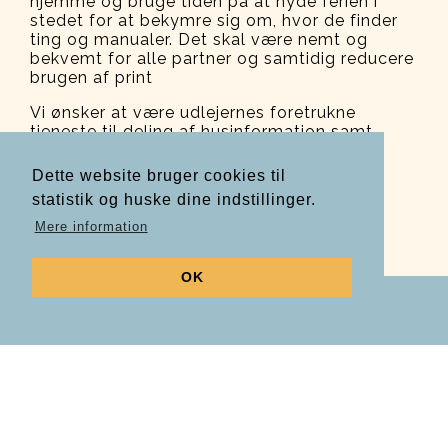
hjemme og bruge tiden på at nyde ferien i
stedet for at bekymre sig om, hvor de finder
ting og manualer. Det skal være nemt og
bekvemt for alle partner og samtidig reducere
brugen af print
Vi ønsker at være udlejernes foretrukne
tjeneste til deling af husinformation samt
personlige anbefalinger om nærområdet.
Dette website bruger cookies til
statistik og huske dine indstillinger.
Mere information
OK
FAQ
OM OS